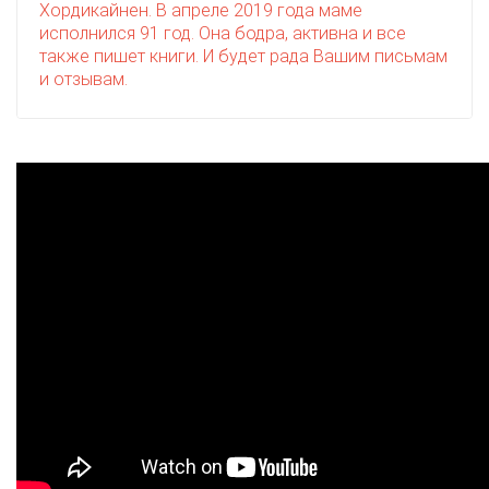
Хордикайнен. В апреле 2019 года маме
исполнился 91 год. Она бодра, активна и все
также пишет книги. И будет рада Вашим письмам
и отзывам.