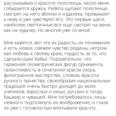
рассказываю о красоте полотен­ца, около меня
собирается кружок. Ребята щупают полотенце,
смотрят на него вблизи и издале­ка, привыкают
к нему и уже чувствуют его. Это первые шаги,
наиболее скептичные все еще смотрят на меня,
как на чудачку. Но многие уже со мной.
Мне кажется, вот эта их ра­дость, их понимание
и есть новое, свежее чувство родины, негром­
кая любовь к своему краю, гор­дость за то, что
сделали руки бабки. Поразительно, что
гармония геометрических фигур орна­мента,
талантливость в сочетании красок узора,
филигранное ма­стерство, словом, красота
ручного ткачества, своеобразие нацио­нальных
традиций очень быстро доходят до моих
учеников, взрос­лых и юных, русских и татар,
башкир и чувашей. Мне потре­бовалось лишь
немного подтолк­нуть их воображение, и глаза
их уже с готовностью впитывали красоту.