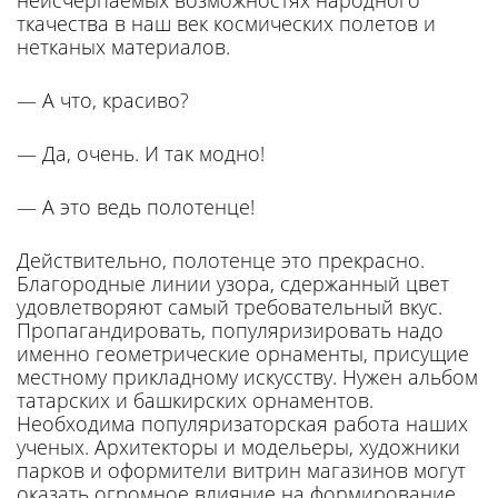
неисчерпаемых возможностях народного
ткаче­ства в наш век космических по­летов и
нетканых материалов.
— А что, красиво?
— Да, очень. И так модно!
— А это ведь полотенце!
Действительно, полотенце это прекрасно.
Благородные линии узора, сдержанный цвет
удов­летворяют самый требователь­ный вкус.
Пропагандировать, по­пуляризировать надо
именно гео­метрические орнаменты, прису­щие
местному прикладному ис­кусству. Нужен альбом
татар­ских и башкирских орнаментов.
Необходима популяризаторская работа наших
ученых. Архитек­торы и модельеры, художники
парков и оформители витрин ма­газинов могут
оказать огромное влияние на формирование