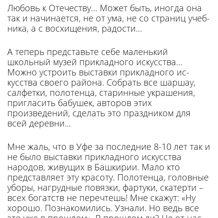
Любовь к Отечеству… Может быть, иногда она
так и начинает­ся, не от ума, не со страниц учеб­
ника, а с восхищения, радости…
А теперь представьте себе ма­ленький
школьный музей при­кладного искусства…
Можно уст­роить выставки прикладного ис­
кусства своего района. Собрать все шаршау,
салфетки, полотенца, старинные украшения,
при­гласить бабушек, авторов этих
произведений, сделать это празд­ником для
всей деревни…
Мне жаль, что в Уфе за пос­ледние 8-10 лет так и
не было выставки прикладного искусства
народов, живущих в Башкирии. Мало кто
представляет эту кра­соту. Полотенца, головные
убо­ры, нагрудные повязки, фартуки, скатерти –
всех богатств не перечтешь! Мне скажут: «Ну
хорошо. Познакоми­лись. Узнали. Но ведь все