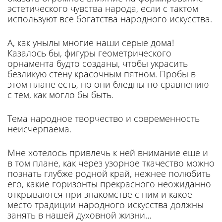
эсте­тического чувства народа, если с тактом
используют все богатства народного искусства.
А, как унылы многие наши серые дома!
Казалось бы, фигуры геометрического
орнамента буд­то созданы, чтобы украсить
безликую стену красочным пятном. Пробы в
этом плане есть, но они бледны по сравнению
с тем, как могло бы быть.
Тема народное творчество и современность
неисчерпаема.
Мне хотелось привлечь к ней внимание еще и
в том плане, как через узорное ткачество можно
познать глубже родной край, нежнее полюбить
его, какие го­ризонты прекрасного неожидан­но
открываются при знакомстве с ним и какое
место традиции народного искусства должны
за­нять в нашей духовной жизни…