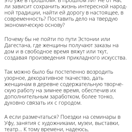
это уже в прошлом». В про­шлом ли? Не от нас
ли зависит сохра­нить жизнь интересной народ­
ной традиции, найти ей доро­гу в настоящее, в
современность? Поставить дело на твердую
эко­номическую основу?
Почему бы не пойти по пути Эстонии или
Дагестана, где жен­щины получают заказы на
дом и в свободное время вяжут или ткут,
создавая произведения прикладного искусства.
Так можно было бы постепен­но возродить
узорное, декоратив­ное ткачество, дать
женщинам в деревне содержательную творче­
скую работу на зимнее время, обеспечив их
дополнительным заработком, более тонко,
духов­но связать их с городом.
А если размечтаться? Поездки на семинары в
Уфу, занятия с художниками, музеи, выставки,
театр… К тому времени, надеюсь,