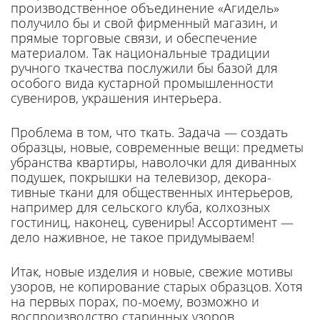
производственное объединение «Агидель»
получило бы и свой фирменный магазин, и
прямые торговые связи, и обеспечение
материалом. Так национальные традиции
ручного ткачества по­служили бы базой для
особого вида кустарной промышленно­сти
сувениров, украшения ин­терьера.
Проблема в том, что ткать. За­дача — создать
образцы, новые, современные вещи: предметы
уб­ранства квартиры, наволочки для диванных
подушек, покрышки на телевизор, декора­
тивные ткани для общественных интерьеров,
например для сель­ского клуба, колхозных
гости­ниц, наконец, сувениры! Ассортимент —
дело на­живное, не такое придумываем!
Итак, новые изделия и новые, свежие мотивы
узоров, не копи­рование старых образцов. Хотя
на первых порах, по-моему, воз­можно и
воспроизводство старин­ных узоров.