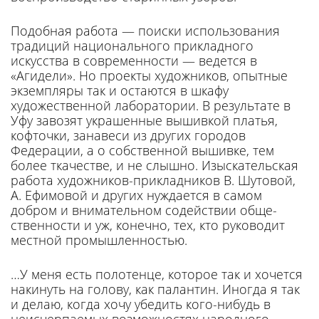
Подобная работа — поиски ис­пользования
традиций нацио­нального прикладного
искусства в современности — ведется в
«Агидели». Но проекты художни­ков, опытные
экземпляры так и остаются в шкафу
художествен­ной лаборатории. В результате в
Уфу завозят украшенные вы­шивкой платья,
кофточки, зана­веси из других городов
Федерации, а о собственной вышивке, тем
более ткачестве, и не слыш­но. Изыскательская
работа художников-прикладников В. Шу­товой,
А. Ефимовой и других нуждается в самом
добром и внимательном содействии обще­
ственности и уж, конечно, тех, кто руководит
местной промыш­ленностью.
…У меня есть полотенце, кото­рое так и хочется
накинуть на голову, как палантин. Иногда я так
и делаю, когда хочу убедить кого-нибудь в