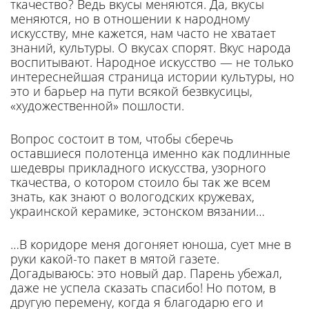
ткаче­ство? Ведь вкусы меняются. Да, вкусы
меняются, но в отношении к народному
искусству, мне ка­жется, нам часто не хватает
знаний, культуры. О вкусах спорят. Вкус народа
воспитывают. На­родное искусство — не только
ин­тереснейшая страница истории культуры, но
это и барьер на пути всякой безвкусицы,
«художественной» пошлости.
Вопрос состоит в том, чтобы сберечь
оставшиеся полотенца именно как подлинные
шедевры прикладного искусства, узорного
ткачества, о котором стоило бы так же всем
знать, как знают о вологодских кружевах,
украин­ской керамике, эстонском вяза­нии…
…В коридоре меня догоняет юноша, сует мне в
руки какой-то пакет в мятой газете.
Догадываюсь: это новый дар. Парень убежал,
даже не успела сказать спасибо! Но потом, в
другую пе­ремену, когда я благодарю его и