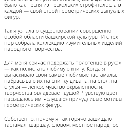
было как песня из нескольких строф-полос, а в
каждой — свой строй геометриче­ских выпуклых
фигур.
Так я узнала о существовании совершенно
особой области баш­кирской культуры. И с тех
пор собрала коллек­цию изумительных изделий
народного творче­ства.
Для меня сейчас подержать полотенце в руках
— как поли­стать любимую книгу. Когда я
вытаскиваю свои самые люби­мые тастамалы,
набрасываю их на спинку дивана, на стол, на
стулья — легкое чувство окрыленности,
творчества овладевает ду­шой. Чувствую цвет,
насыщаюсь им, «слушаю» причудливые мо­тивы
геометрических фигур…
Собственно, почему я так горя­чо защищаю
тастамал, шаршау, словом, местное народное