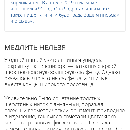
Хордикайнен. В апреле 2019 года маме
исполнился 91 год. Она бодра, активна и все
также пишет книги. И будет рада Вашим письмам
и отзывам.
МЕДЛИТЬ НЕЛЬЗЯ
У одной нашей учительницы я увидела
покрышку на телевизоре — затканную яркой
шерстью красную холщовую салфетку. Однако
оказалось, что это не салфетка, а сшитые
вместе концы широкого полотенца.
Удивительно было сочетание толстых
шерстяных ниток с льняными, поражал
сложный геометрический орнамент, приво­дило
в изумление, как смело со­четали цвета: ярко-
зеленый, розовый, фиолетовый… Пленяла
замечательная ритмичность кус­ка в целом. Это