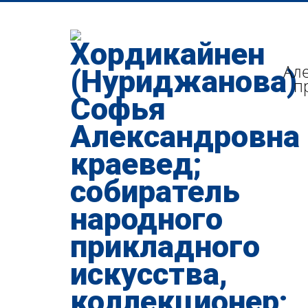
Але
п