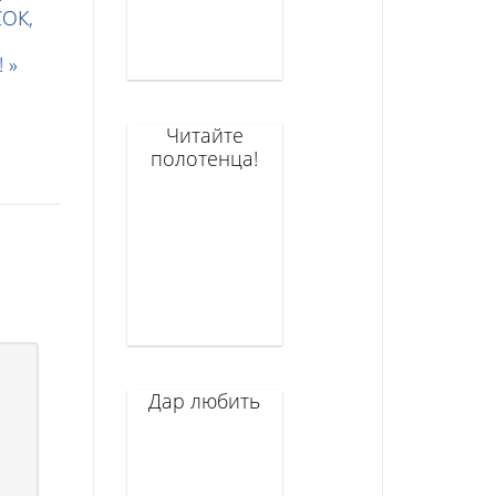
СОК,
 »
Читайте
полотенца!
Дар любить