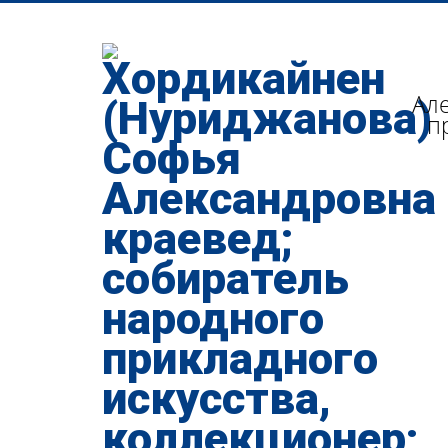
Але
п