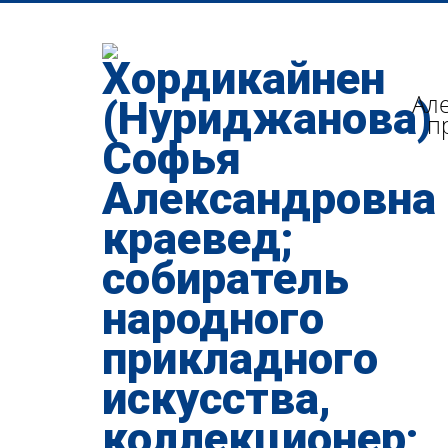
Але
п