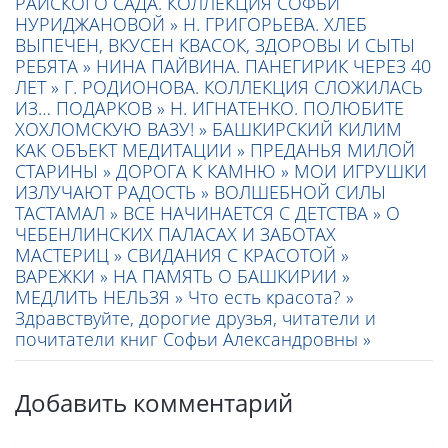
РАЙСКОГО САДА. КОЛЛЕКЦИЯ СОФЬИ
НУРИДЖАНОВОЙ »
Н. ГРИГОРЬЕВА. ХЛЕБ
ВЫПЕЧЕН, ВКУСЕН КВАСОК, ЗДОРОВЫ И СЫТЫ
РЕБЯТА »
НИНА ПАЙВИНА. ПАНЕГИРИК ЧЕРЕЗ 40
ЛЕТ »
Г. РОДИОНОВА. КОЛЛЕКЦИЯ СЛОЖИЛАСЬ
ИЗ… ПОДАРКОВ »
Н. ИГНАТЕНКО. ПОЛЮБИТЕ
ХОХЛОМСКУЮ ВАЗУ! »
БАШКИРСКИЙ КИЛИМ
КАК ОБЪЕКТ МЕДИТАЦИИ »
ПРЕДАНЬЯ МИЛОЙ
СТАРИНЫ »
ДОРОГА К КАМНЮ »
МОИ ИГРУШКИ
ИЗЛУЧАЮТ РАДОСТЬ »
ВОЛШЕБНОЙ СИЛЫ
ТАСТАМАЛ »
ВСЕ НАЧИНАЕТСЯ С ДЕТСТВА »
О
ЧЕБЕНЛИНСКИХ ПАЛАСАХ И ЗАБОТАХ
МАСТЕРИЦ »
СВИДАНИЯ С КРАСОТОЙ »
ВАРЕЖКИ »
НА ПАМЯТЬ О БАШКИРИИ »
МЕДЛИТЬ НЕЛЬЗЯ »
Что есть красота? »
Здравствуйте, дорогие друзья, читатели и
почитатели книг Софьи Александровны »
Добавить комментарий